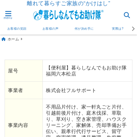
離れて暮らすご家族の“かけはし”
menu
お客様の笑顔
お客様の声
何が決め手に
実際は?
ホーム
【便利屋】暮らしなんでもお助け隊
屋号
福岡六本松店
事業者
株式会社フルサポート
不用品片付け、家一軒丸ごと片付、
引越前後片付け、庭木伐採、草取
り、草刈り、空き家管理、ハウスク
事業内容
リーニング、家解体、売却準備お手
伝い、親孝行代行サービス、留守