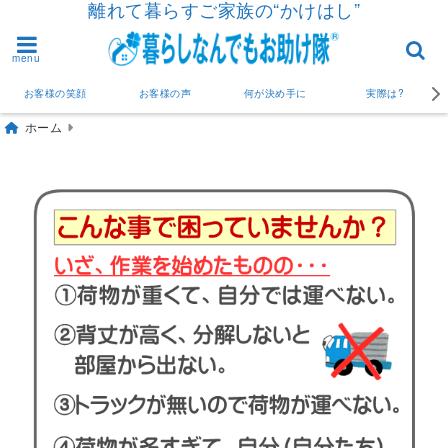
離れて暮らすご家族の“かけはし”
menu
お客様の笑顔
お客様の声
何が決め手に
実際は?
ホーム