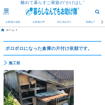
離れて暮らすご家族の“かけはし”
menu
お客様の笑顔
お客様の声
何が決め手に
実際は?
ホーム
ボロボロになった倉庫の片付け依頼です。
施工前