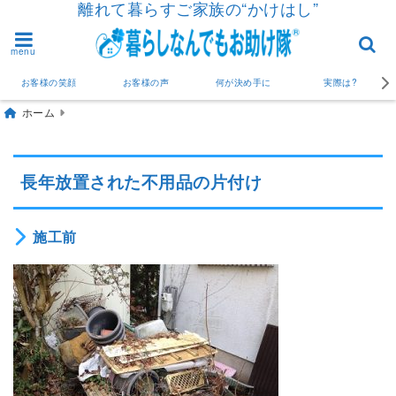
離れて暮らすご家族の“かけはし”
menu
お客様の笑顔
お客様の声
何が決め手に
実際は?
ホーム
長年放置された不用品の片付け
施工前