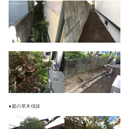
●庭の草木伐採