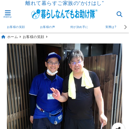
離れて暮らすご家族の“かけはし”
menu
お客様の笑顔
お客様の声
何が決め手に
実際は?
ホーム
お客様の笑顔