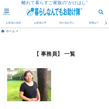
離れて暮らすご家族の“かけはし”
menu
お客様の笑顔
お客様の声
何が決め手に
実際は?
ホーム
【 事務員】 一覧