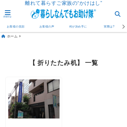
離れて暮らすご家族の“かけはし”
menu
お客様の笑顔
お客様の声
何が決め手に
実際は?
ホーム
【 折りたたみ机】 一覧