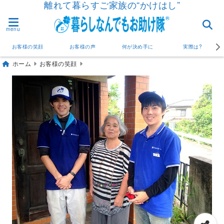
離れて暮らすご家族の“かけはし”
menu
お客様の笑顔
お客様の声
何が決め手に
実際は?
ホーム
お客様の笑顔