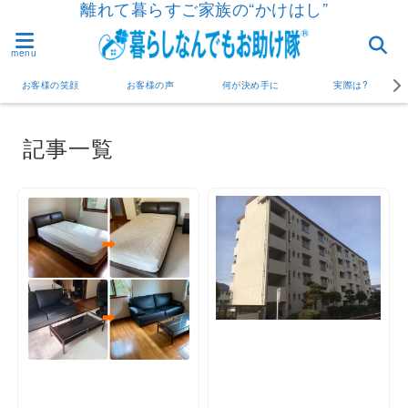
離れて暮らすご家族の“かけはし”
menu
お客様の笑顔
お客様の声
何が決め手に
実際は?
記事一覧