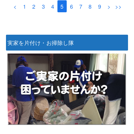
<
1
2
3
4
5
6
7
8
9
>
>>
実家を片付け・お掃除し隊