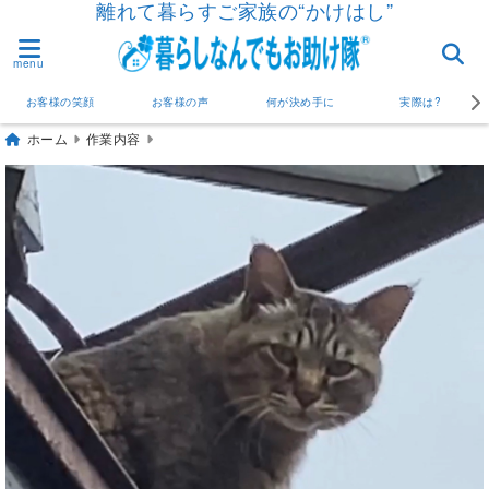
離れて暮らすご家族の“かけはし”
menu
お客様の笑顔
お客様の声
何が決め手に
実際は?
ホーム
作業内容