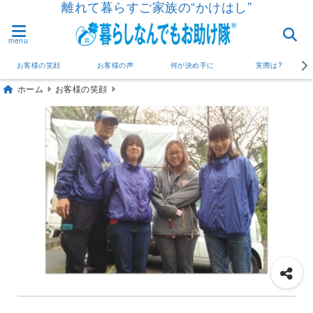
離れて暮らすご家族の“かけはし”
menu
お客様の笑顔
お客様の声
何が決め手に
実際は?
ホーム
お客様の笑顔