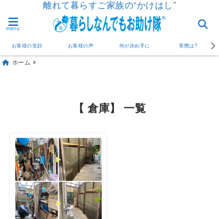
離れて暮らすご家族の“かけはし”
menu
お客様の笑顔
お客様の声
何が決め手に
実際は?
ホーム
【 倉庫】 一覧