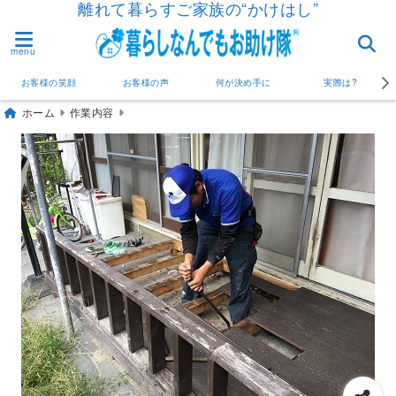
離れて暮らすご家族の“かけはし”
menu
お客様の笑顔
お客様の声
何が決め手に
実際は?
ホーム
作業内容