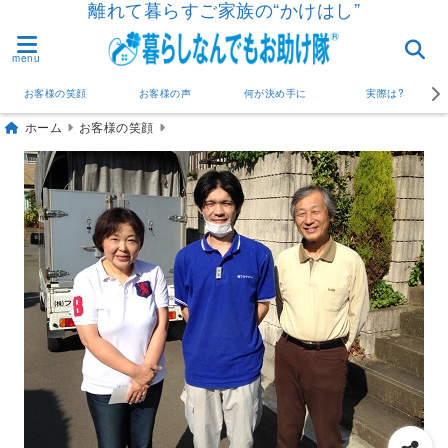
離れて暮らすご家族の“かけはし”
menu
お客様の笑顔
お客様の声
何が決め手に
実際は?
ホーム
お客様の笑顔